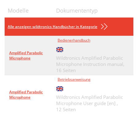
Modelle
Dokumententyp
Alle anzeigen wildtronics Handbücher in Kategorie
Bedienerhandbuch
Amplified Parabolic
Wildtronics Amplified Parabolic
Microphone
Microphone Instruction manual,
16 Seiten
Betriebsanweisung
Amplified Parabolic
Wildtronics Amplified Parabolic
Microphone
Microphone User guide [en] ,
12 Seiten