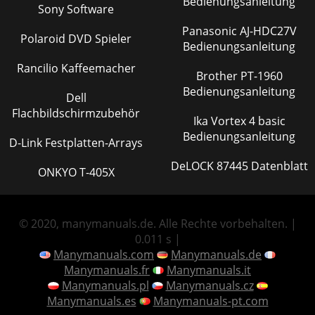
Bedienungsanleitung
Sony Software
Panasonic AJ-HDC27V
Polaroid DVD Spieler
Bedienungsanleitung
Rancilio Kaffeemacher
Brother PT-1960
Bedienungsanleitung
Dell
Flachbildschirmzubehör
Ika Vortex 4 basic
Bedienungsanleitung
D-Link Festplatten-Arrays
DeLOCK 87445 Datenblatt
ONKYO T-405X
© 2020, manymanuals.de. Alle Rechte vorbehalten. |
0.011 s |
Manymanuals.com
Manymanuals.de
Manymanuals.fr
Manymanuals.it
Manymanuals.pl
Manymanuals.cz
Manymanuals.es
Manymanuals-pt.com