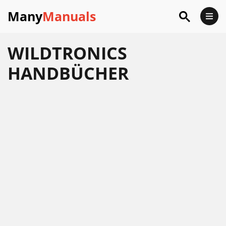
Many
Manuals
WILDTRONICS
HANDBÜCHER